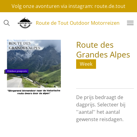
Volg onze avonturen via instagram: route.de.tout
Ga
direct
naar
Route
de Tout Outdoor Motorreizen
de
hoofdinhoud
Route des
Grandes Alpes
Week
De prijs bedraagt de
dagprijs. Selecteer bij
''aantal'' het aantal
gewenste reisdagen.